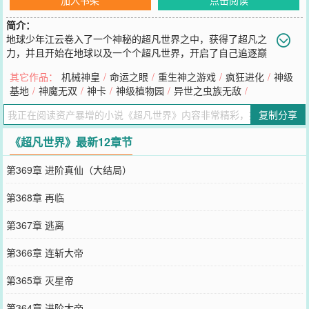
简介：
地球少年江云卷入了一个神秘的超凡世界之中，获得了超凡之
力，并且开始在地球以及一个个超凡世界，开启了自己追逐巅
峰的超凡旅程。VIP群：262012178。全订阅可入，要验证。普通
其它作品：
机械神皇
/
命运之眼
/
重生神之游戏
/
疯狂进化
/
神级
群：300847271。（ps:已经完本《异世之虫族无敌》《神卡》《神魔
基地
/
神魔无双
/
神卡
/
神级植物园
/
异世之虫族无敌
/
系统》《神魔无双》《机械神皇》）
您要是觉得《
超凡世界
》还不错的话请不要忘记向您QQ群和微博微信
复制分享
里的朋友推荐哦！
《超凡世界》最新12章节
第369章 进阶真仙（大结局）
第368章 再临
第367章 逃离
第366章 连斩大帝
第365章 灭星帝
第364章 进阶大帝