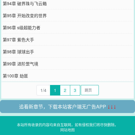
第94章 破界珠与飞云箱
第95章 开始改变的世界
第96章 s级超能力者
第97章 紫色大手
第98章 球球出手
第99章 进阶罡气境
第100章 劫匪
1/4
1
2
3
追看新章节，下载本站客户端无广告APP
↓↓↓
本站所有收录的内容均来自互联网，如有侵权我们将尽快删除。
网站地图