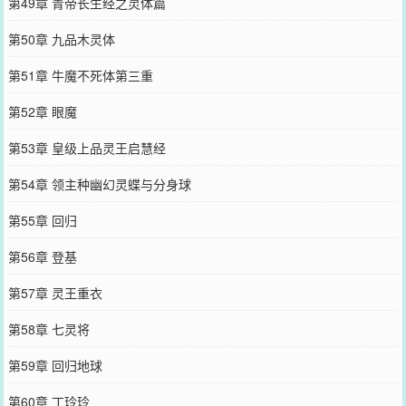
第49章 青帝长生经之灵体篇
第50章 九品木灵体
第51章 牛魔不死体第三重
第52章 眼魔
第53章 皇级上品灵王启慧经
第54章 领主种幽幻灵蝶与分身球
第55章 回归
第56章 登基
第57章 灵王重衣
第58章 七灵将
第59章 回归地球
第60章 丁玲玲