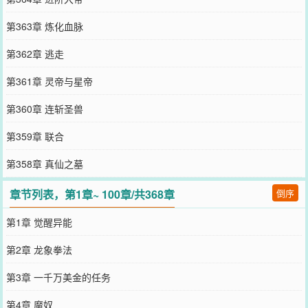
第363章 炼化血脉
第362章 逃走
第361章 灵帝与星帝
第360章 连斩圣兽
第359章 联合
第358章 真仙之墓
章节列表，第1章~ 100章/共368章
倒序
第1章 觉醒异能
第2章 龙象拳法
第3章 一千万美金的任务
第4章 魔奴