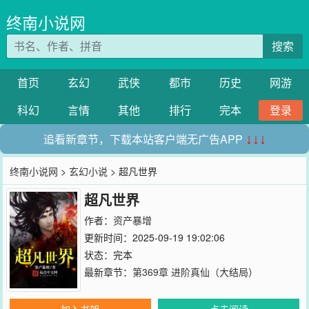
终南小说网
搜索
首页
玄幻
武侠
都市
历史
网游
科幻
言情
其他
排行
完本
登录
追看新章节，下载本站客户端无广告APP
↓↓↓
终南小说网
>
玄幻小说
> 超凡世界
超凡世界
作者：
资产暴增
更新时间：2025-09-19 19:02:06
状态：完本
最新章节：
第369章 进阶真仙（大结局）
加入书架
点击阅读