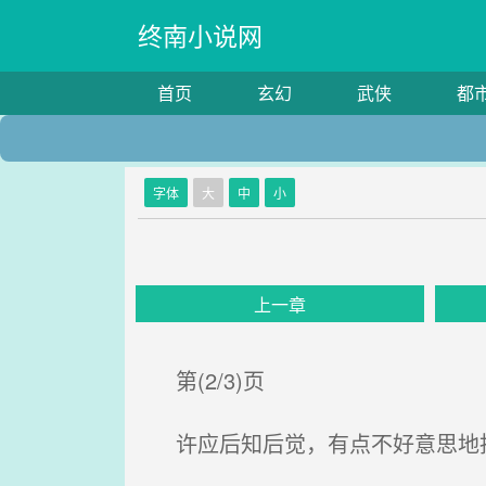
终南小说网
首页
玄幻
武侠
都
字体
大
中
小
上一章
第(2/3)页
许应后知后觉，有点不好意思地