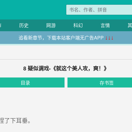
市
历史
网游
科幻
言情
追看新章节，下载本站客户端无广告APP
↓↓↓
8 疑似调戏-《就这个美人攻，爽！》
目录
存书签
捏了下耳垂。