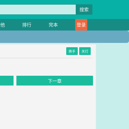
搜索
其他
排行
完本
登录
换手
关灯
下一章