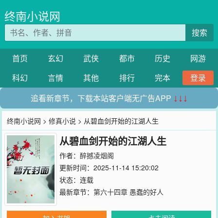
终南小说网
搜索
首页
玄幻
武侠
都市
历史
网游
科幻
言情
其他
排行
完本
登录
追看新章节，下载本站客户端无广告APP
↓↓↓
终南小说网
>
修真小说
> 从碧血剑开始的江湖人生
从碧血剑开始的江湖人生
作者：
醉撼凌烟阁
更新时间：2025-11-14 15:20:02
状态：连载
最新章节：
第六十四章 愚蠢的好人
加入书架
点击阅读