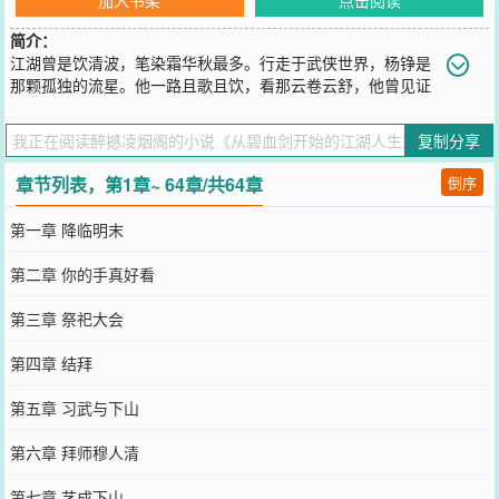
简介：
江湖曾是饮清波，笔染霜华秋最多。行走于武侠世界，杨铮是
那颗孤独的流星。他一路且歌且饮，看那云卷云舒，他曾见证
王朝的盛衰兴亡，也曾参与武林争锋，怀中美人为他泣泪，江湖豪侠
与他共饮。他既是过客，也是主人，在这漫漫江湖中倾尽自己的生
复制分享
命。书中所涉及世界以金古黄粱温的原著为主，其他小说及电影为
辅，一副江湖画卷，徐徐展开。
章节列表，第1章~ 64章/共64章
倒序
您要是觉得《
从碧血剑开始的江湖人生
》还不错的话请不要忘记向您
QQ群和微博微信里的朋友推荐哦！
第一章 降临明末
第二章 你的手真好看
第三章 祭祀大会
第四章 结拜
第五章 习武与下山
第六章 拜师穆人清
第七章 艺成下山