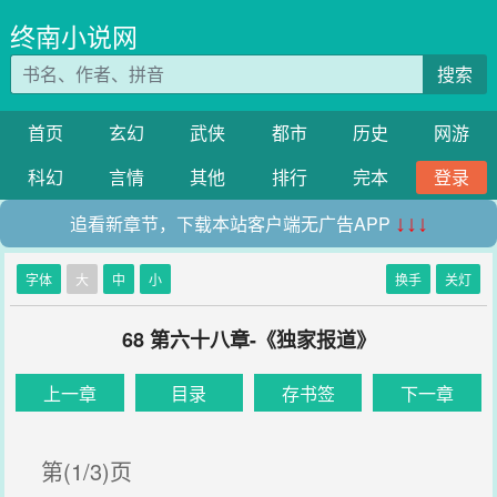
终南小说网
搜索
首页
玄幻
武侠
都市
历史
网游
科幻
言情
其他
排行
完本
登录
追看新章节，下载本站客户端无广告APP
↓↓↓
字体
大
中
小
换手
关灯
68 第六十八章-《独家报道》
上一章
目录
存书签
下一章
第(1/3)页