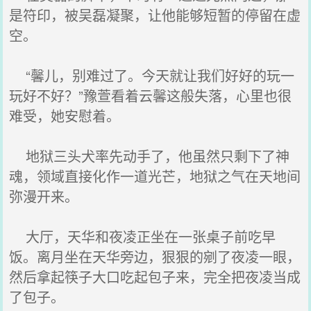
是符印，被吴磊凝聚，让他能够短暂的停留在虚
空。
“馨儿，别难过了。今天就让我们好好的玩一
玩好不好？”豫萱看着云馨这般失落，心里也很
难受，她安慰着。
地狱三头犬率先动手了，他虽然只剩下了神
魂，领域直接化作一道光芒，地狱之气在天地间
弥漫开来。
大厅，天华和夜凌正坐在一张桌子前吃早
饭。离月坐在天华旁边，狠狠的剜了夜凌一眼，
然后拿起筷子大口吃起包子来，完全把夜凌当成
了包子。