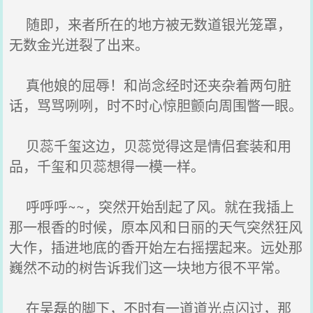
随即，来者所在的地方被无数道银光笼罩，
无数金光迸裂了出来。
真他娘的屈辱！和尚念经时还夹杂着两句脏
话，骂骂咧咧，时不时心惊胆颤向周围瞥一眼。
贝蕊千玺这边，贝蕊觉得这是情侣套装和用
品，千玺和贝蕊想得一模一样。
呼呼呼~~，突然开始刮起了风。就在我插上
那一根香的时候，原本风和日丽的天气突然狂风
大作，插进地底的香开始左右摇摆起来。远处那
巍然不动的树告诉我们这一块地方很不平常。
在吴磊的脚下，不时有一道道光点闪过，那