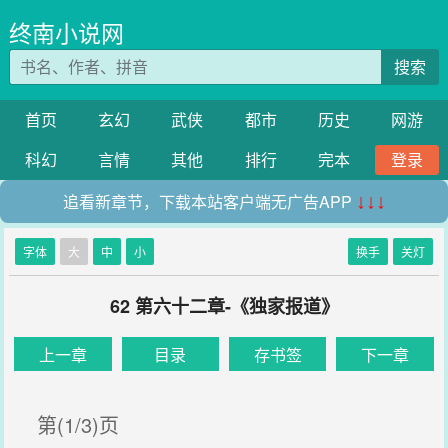
终南小说网
搜索
首页
玄幻
武侠
都市
历史
网游
科幻
言情
其他
排行
完本
登录
追看新章节，下载本站客户端无广告APP
↓↓↓
字体
大
中
小
换手
关灯
62 第六十二章-《独家报道》
上一章
目录
存书签
下一章
第(1/3)页