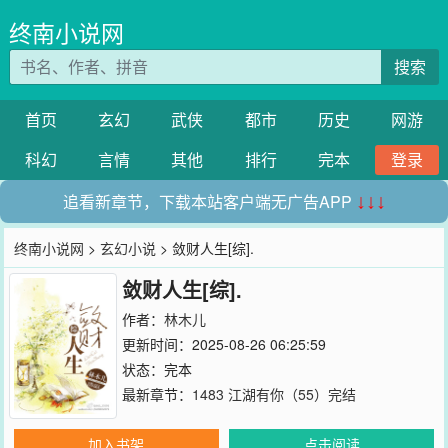
终南小说网
搜索
首页
玄幻
武侠
都市
历史
网游
科幻
言情
其他
排行
完本
登录
追看新章节，下载本站客户端无广告APP
↓↓↓
终南小说网
>
玄幻小说
> 敛财人生[综].
敛财人生[综].
作者：
林木儿
更新时间：2025-08-26 06:25:59
状态：完本
最新章节：
1483 江湖有你（55）完结
加入书架
点击阅读