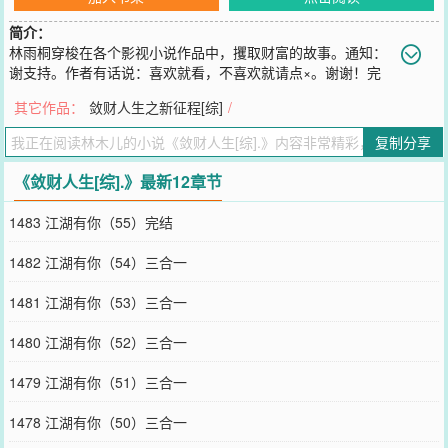
简介：
林雨桐穿梭在各个影视小说作品中，攫取财富的故事。通知：
谢支持。作者有话说：喜欢就看，不喜欢就请点×。谢谢！完
结文：同步连载文：
其它作品：
敛财人生之新征程[综]
/
您要是觉得《
敛财人生[综].
》还不错的话请不要忘记向您QQ群和微博
微信里的朋友推荐哦！
复制分享
《敛财人生[综].》最新12章节
1483 江湖有你（55）完结
1482 江湖有你（54）三合一
1481 江湖有你（53）三合一
1480 江湖有你（52）三合一
1479 江湖有你（51）三合一
1478 江湖有你（50）三合一