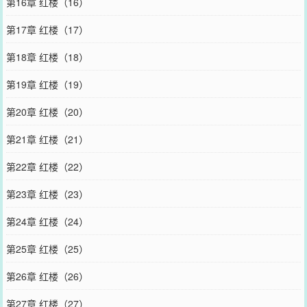
第16章 红楼（16）
第17章 红楼（17）
第18章 红楼（18）
第19章 红楼（19）
第20章 红楼（20）
第21章 红楼（21）
第22章 红楼（22）
第23章 红楼（23）
第24章 红楼（24）
第25章 红楼（25）
第26章 红楼（26）
第27章 红楼（27）